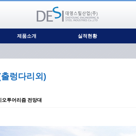
제품소개
실적현황
TCB합성거더
시공사진
ATA라멘교
보도교(경관육교)
DP거더(지주식)
차도교
DP거더(보도교)
생태통로
(출렁다리외)
DP거더(차도교)
기타(출렁다리외)
ECT강관거더
시공실적현황
CPB(복합파셜)거더
DB합성거더
지오투어리즘 전망대
PGB무교대
강재수로교
자전거 및 보행교량
다목적복층교량