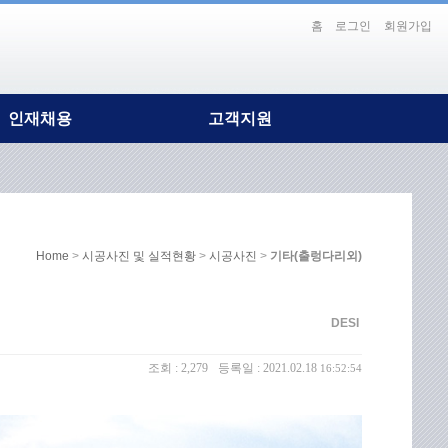
홈
로그인
회원가입
인재채용
고객지원
인재상/복리후생
Notice
채용절차
DESI PR
홍보영상
보도자료
Home
>
시공사진 및 실적현황
>
시공사진
>
기타(출렁다리외)
DESI Gallery
Contact Us
DESI
조회 :
2,279
등록일 : 2021.02.18
16:52:54