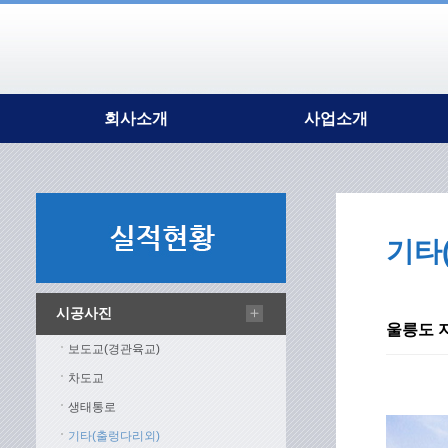
회사소개
사업소개
대표이사 인사말
강구조
회사개요
조형물
연혁
강건재
조직도
기타
인증현황
주요시설
오시는길
시공사진
울릉도 
보도교(경관육교)
차도교
생태통로
기타(출렁다리외)